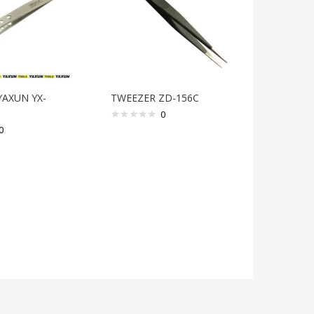
YAXUN YX-
TWEEZER ZD-156C
0
0