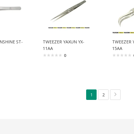
NSHINE ST-
TWEEZER YAXUN YX-
TWEEZER 
11AA
15AA
0
1
2