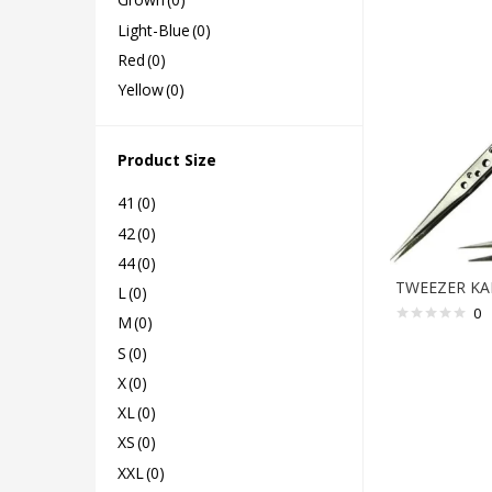
Light-Blue
(0)
Red
(0)
Yellow
(0)
Product Size
41
(0)
42
(0)
44
(0)
TWEEZER KA
L
(0)
0
M
(0)
S
(0)
X
(0)
XL
(0)
XS
(0)
XXL
(0)