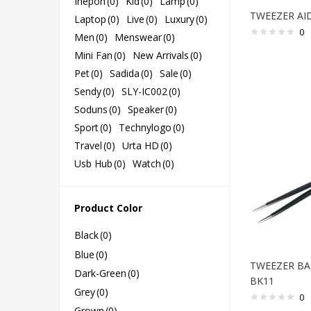
Ihepon
(0)
Kid
(0)
Lamp
(0)
TWEEZER AI
Laptop
(0)
Live
(0)
Luxury
(0)
0
Men
(0)
Menswear
(0)
Mini Fan
(0)
New Arrivals
(0)
Pet
(0)
Sadida
(0)
Sale
(0)
Sendy
(0)
SLY-IC002
(0)
Soduns
(0)
Speaker
(0)
Sport
(0)
Technylogo
(0)
Travel
(0)
Urta HD
(0)
Usb Hub
(0)
Watch
(0)
Product Color
Black
(0)
Blue
(0)
TWEEZER BA
Dark-Green
(0)
BK11
Grey
(0)
0
Grown
(0)